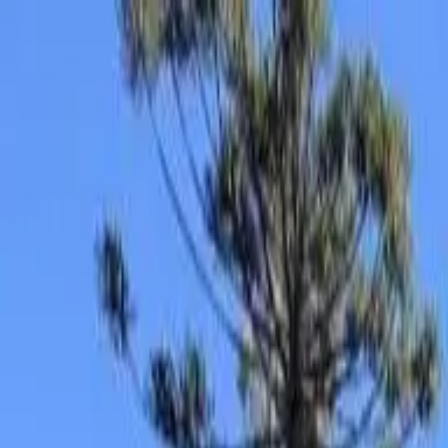
Estado
Selecionar
Selecionar
Cidade
Selecionar
RECANTO BELLAGIO
Campos do Jordão
/
SP
, Brasil
Avaliação de
0
clientes