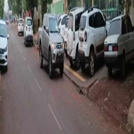
Cidade
Maracaju
As melhores
opções de
Maracaju
no Mato Grosso
do Sul