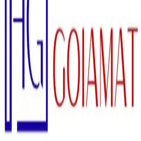
Cidade
QUERENCIA
As melhores
opções de
QUERENCIA
no Mato Grosso
1
Todos
1
Hotel
Hotel Goiamat