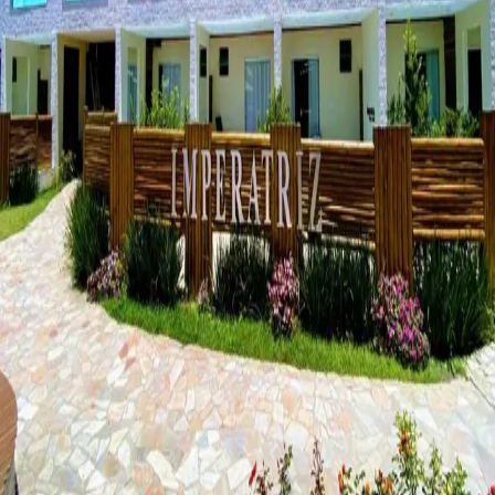
Cidade
Paraty
As melhores
opções de
Paraty
no Rio de Janeiro
9
Todos
1
Hotel
8
Pousadas
Imperatriz Paraty Hotel