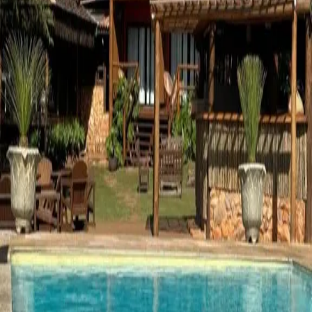
Cidade
Rifaina
As melhores
opções de
Rifaina
em São Paulo
1
Todos
1
Pousada
Pousada da Pedra - Rifaina